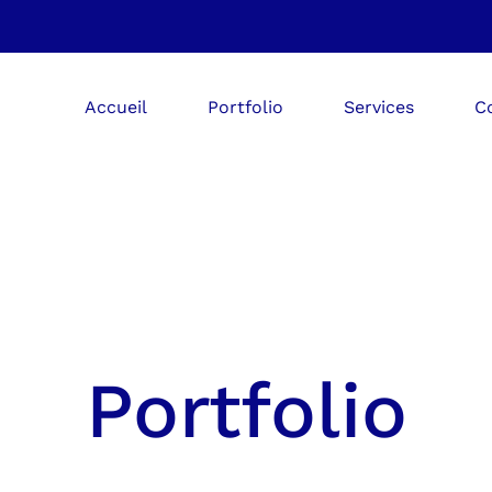
Accueil
Portfolio
Services
C
Portfolio